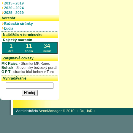
2015 - 2019
2020 - 2024
2025 - 2029
Adresár
Bežecké stránky
Ľudia
Najbližšie v termínovke
Rajecký maratón
1
11
34
deň
hodín
minút
Zaujimavé odkazy
MK Rajec
- Stránka MK Rajec
Beh.sk
- Slovenský bežecký portál
G P T
- stranka trial behov v Turci
Vyhľadávanie
Administrácia
AeonManager © 2010 LuDu, JaRu