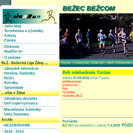
BEŽEC BEŽCOM
JaRu blog
Termínovka a výsledky
Ankety
Články
Diskusia
Napíšte mi
O stránke
Home
>
Kalendár Udalostí
>
Beh Oslobodeni
BLŽ - Bežecká Liga Žiliny ...
Základné informácie
Beh oslobodenia Turian
História, štatistiky
Bežci
sobota
07.04.2018
10:00 Turany
prihlasovanie
Ročníky
propozície
Spravodaje
foto
výsledky
... ešte v Žiline
výsledky BLŽ
Zátopkova desiatka
Deň supervytrvalca
Maratónske štatistiky
Ultra štatistiky
Archív
Pozvánka
POZO
NEZABÚDAME
Beh sa uskutoční v sobotu
7.4.2018
.
2010 - 2014