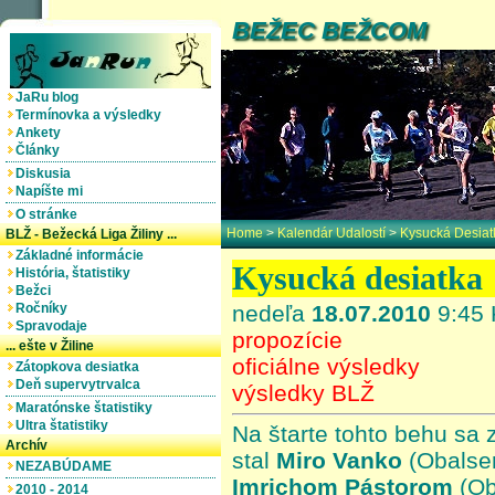
BEŽEC BEŽCOM
JaRu blog
Termínovka a výsledky
Ankety
Články
Diskusia
Napíšte mi
O stránke
Home
>
Kalendár Udalostí
>
Kysucká Desiat
BLŽ - Bežecká Liga Žiliny ...
Základné informácie
Kysucká desiatka
História, štatistiky
Bežci
Ročníky
nedeľa
18.07.2010
9:45 
Spravodaje
propozície
... ešte v Žiline
oficiálne výsledky
Zátopkova desiatka
Deň supervytrvalca
výsledky BLŽ
Maratónske štatistiky
Ultra štatistiky
Na štarte tohto behu sa 
Archív
stal
Miro Vanko
(Obalse
NEZABÚDAME
Imrichom Pástorom
(Ob
2010 - 2014