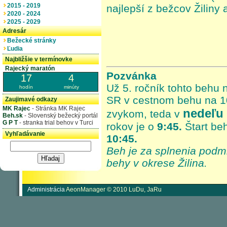
2015 - 2019
najlepší z bežcov Žiliny a
2020 - 2024
2025 - 2029
Adresár
Bežecké stránky
Ľudia
Najbližšie v termínovke
Rajecký maratón
Pozvánka
17
4
Už 5. ročník tohto behu 
hodín
minúty
SR v cestnom behu na 10
Zaujimavé odkazy
MK Rajec
- Stránka MK Rajec
nedeľu 
zvykom, teda v
Beh.sk
- Slovenský bežecký portál
G P T
- stranka trial behov v Turci
rokov je o
9:45.
Štart be
Vyhľadávanie
10:45.
Beh je za splnenia podm
behy v okrese Žilina.
Administrácia
AeonManager © 2010 LuDu, JaRu