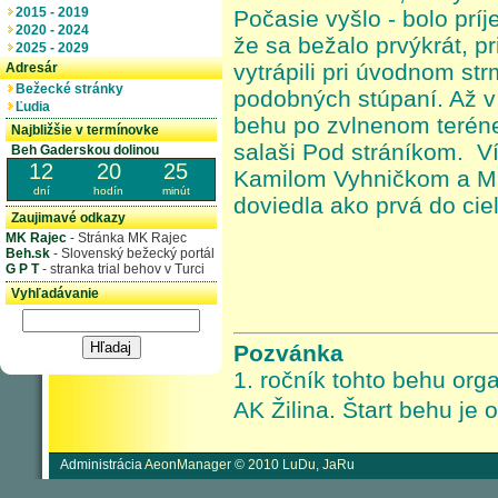
2015 - 2019
Počasie vyšlo - bolo prí
2020 - 2024
že sa bežalo prvýkrát, p
2025 - 2029
vytrápili pri úvodnom st
Adresár
Bežecké stránky
podobných stúpaní. Až v 
Ľudia
behu po zvlnenom terén
Najbližšie v termínovke
salaši Pod stráníkom. V
Beh Gaderskou dolinou
12
20
25
Kamilom Vyhničkom a Mi
dní
hodín
minút
doviedla ako prvá do ci
Zaujimavé odkazy
MK Rajec
- Stránka MK Rajec
Beh.sk
- Slovenský bežecký portál
G P T
- stranka trial behov v Turci
Vyhľadávanie
Pozvánka
1. ročník tohto behu org
AK Žilina. Štart behu je 
Administrácia
AeonManager © 2010 LuDu, JaRu