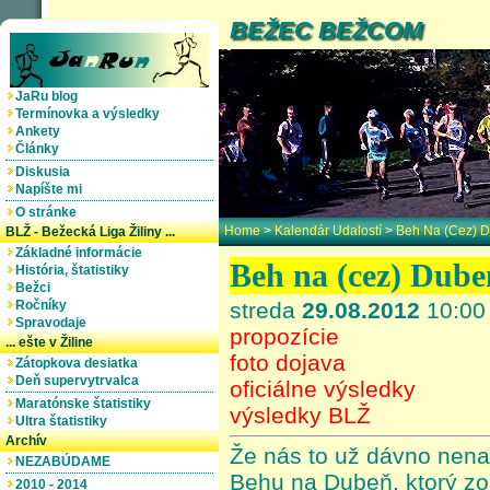
BEŽEC BEŽCOM
JaRu blog
Termínovka a výsledky
Ankety
Články
Diskusia
Napíšte mi
O stránke
Home
>
Kalendár Udalostí
>
Beh Na (cez) 
BLŽ - Bežecká Liga Žiliny ...
Základné informácie
Beh na (cez) Dube
História, štatistiky
Bežci
Ročníky
streda
29.08.2012
10:00 
Spravodaje
propozície
... ešte v Žiline
foto dojava
Zátopkova desiatka
Deň supervytrvalca
oficiálne výsledky
Maratónske štatistiky
výsledky BLŽ
Ultra štatistiky
Archív
Že nás to už dávno nena
NEZABÚDAME
Behu na Dubeň, ktorý zor
2010 - 2014