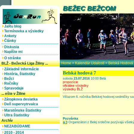
BEŽEC BEŽCOM
JaRu blog
Termínovka a výsledky
Ankety
Články
Diskusia
Napíšte mi
O stránke
Home
>
Kalendár Udalostí
>
Belská Hodová
BLŽ - Bežecká Liga Žiliny ...
Základné informácie
Belská hodová 7
História, štatistiky
Bežci
sobota
23.07.2016
10:00 Belá
propozície
Ročníky
oficiálne výsledky
Spravodaje
výsledky BLŽ
... ešte v Žiline
Víťazom 6. ročníka Belskej hodovej sedmičky sa
Zátopkova desiatka
Deň supervytrvalca
Maratónske štatistiky
Ultra štatistiky
Pozvánka
Archív
Organizátori z Belej srdečne pozývajú všetký
NEZABÚDAME
2010 - 2014