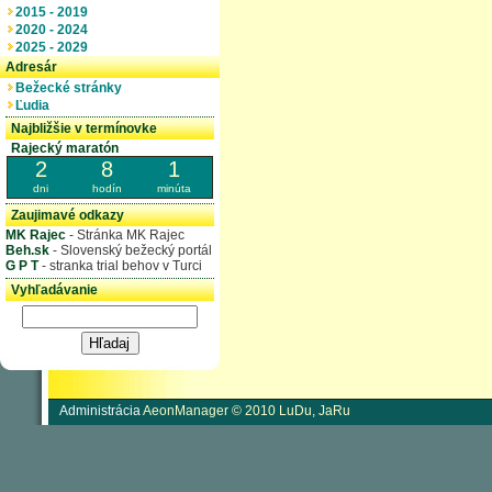
2015 - 2019
2020 - 2024
2025 - 2029
Adresár
Bežecké stránky
Ľudia
Najbližšie v termínovke
Rajecký maratón
2
8
1
dni
hodín
minúta
Zaujimavé odkazy
MK Rajec
- Stránka MK Rajec
Beh.sk
- Slovenský bežecký portál
G P T
- stranka trial behov v Turci
Vyhľadávanie
Administrácia
AeonManager © 2010 LuDu, JaRu