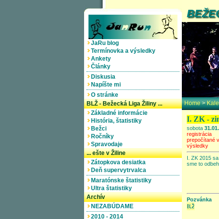
BEŽE
JaRu blog
Termínovka a výsledky
Ankety
Články
Diskusia
Napíšte mi
O stránke
Home
>
Kale
BLŽ - Bežecká Liga Žiliny ...
Základné informácie
I. ZK - z
História, štatistiky
Bežci
sobota
31.01
registrácia
Ročníky
prepočítané 
Spravodaje
výsledky
... ešte v Žiline
I. ZK 2015 sa
Zátopkova desiatka
sme to odbehl
Deň supervytrvalca
Maratónske štatistiky
Ultra štatistiky
Archív
Pozvánka
NEZABÚDAME
2010 - 2014