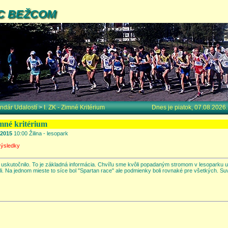
C BEŽCOM
ndár Udalostí
>
I. ZK - Zimné Kritérium
Dnes je piatok, 07.08.2026
imné kritérium
.2015
10:00 Žilina - lesopark
výsledky
 uskutočnilo. To je základná informácia. Chvíľu sme kvôli popadaným stromom v lesoparku uv
i. Na jednom mieste to síce bol "Spartan race" ale podmienky boli rovnaké pre všetkých. 