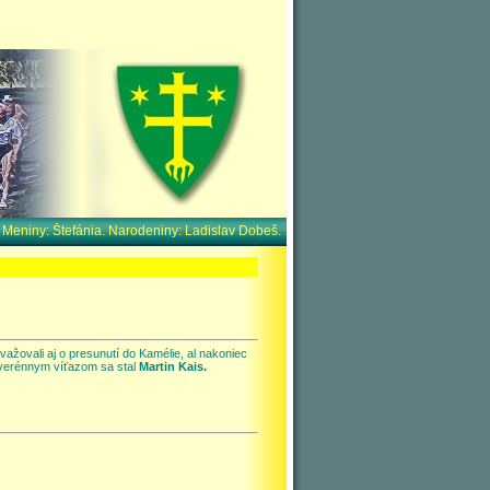
. Meniny:
Štefánia. Narodeniny:
Ladislav Dobeš.
ažovali aj o presunutí do Kamélie, al nakoniec
Suverénnym víťazom sa stal
Martin Kais.