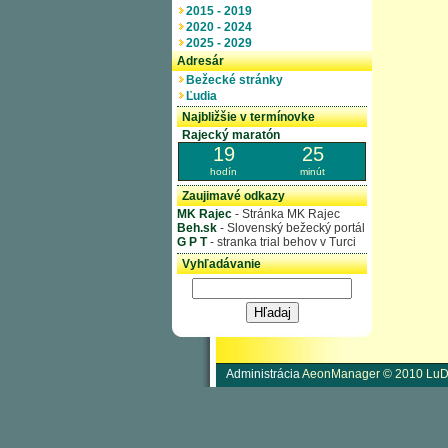
2015 - 2019
2020 - 2024
2025 - 2029
Adresár
Bežecké stránky
Ľudia
Najbližšie v termínovke
Rajecký maratón
19
25
hodín
minút
Zaujimavé odkazy
MK Rajec
- Stránka MK Rajec
Beh.sk
- Slovenský bežecký portál
G P T
- stranka trial behov v Turci
Vyhľadávanie
Administrácia
AeonManager © 2010 LuD