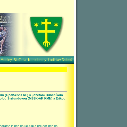
. Meniny:
Štefánia. Narodeniny:
Ladislav Dobeš.
m (ObalServis KE)
a
Jozefom Bubeníkom
kolou Štefundovou
(MŠSK-AK KMN)
a
Erikou
ograme je beh na 5000m a pre deti beh na