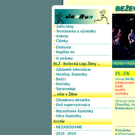
BEŽE
JaRu blog
Termínovka a výsledky
Ankety
Články
Diskusia
Napíšte mi
O stránke
Home
>
Kale
BLŽ - Bežecká Liga Žiliny ...
Základné informácie
IX. ZK
História, štatistiky
Bežci
streda
04.09
prihlasovanie
Ročníky
fotoB
Spravodaje
fotoPN
výsledky
... ešte v Žiline
Zátopkova desiatka
Víťazom behu
Deň supervytrvalca
(Trenčín).
Me
Belianskou (
Maratónske štatistiky
Ultra štatistiky
Archív
NEZABÚDAME
Pozvánka
2010 - 2014
Pozývame 