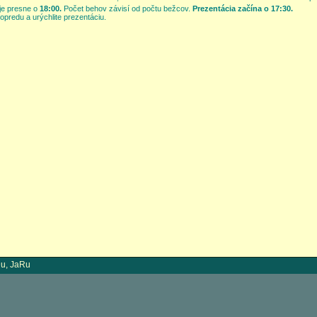
 je presne o
18:00.
Počet behov závisí od počtu bežcov.
Prezentácia začína o 17:30.
dopredu a urýchlite prezentáciu.
u, JaRu