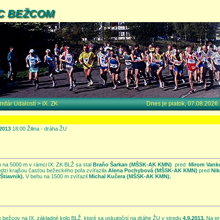
C BEŽCOM
ndár Udalostí
>
IX. ZK
Dnes je piatok, 07.08.2026
.2013
18:00 Žilina - dráha ŽU
 na 5000 m v rámci IX: ZK BLŽ sa stal
Braňo Šarkan (MŠSK-AK KMN)
pred
Mirom Vanko
dzi krajšou časťou bežeckého poľa zvíťazila
Alena Pochybová
(MŠSK-AK KMN)
pred
Ni
Štiavnik).
V behu na 1500 m zvíťazil
Michal Kučera (MŠSK-AK KMN).
bežcov na IX. základné kolo BLŽ, ktoré sa uskutoční na dráhe ŽU v stredu
4.9.2013.
Na pr