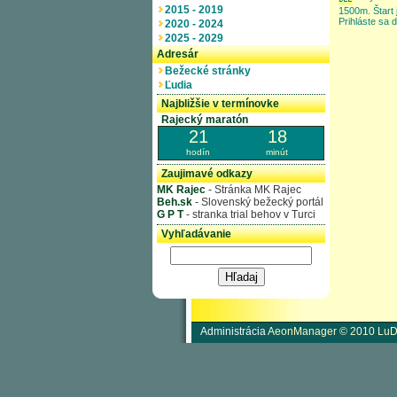
2015 - 2019
1500m. Štart
Prihláste sa 
2020 - 2024
2025 - 2029
Adresár
Bežecké stránky
Ľudia
Najbližšie v termínovke
Rajecký maratón
21
18
hodín
minút
Zaujimavé odkazy
MK Rajec
- Stránka MK Rajec
Beh.sk
- Slovenský bežecký portál
G P T
- stranka trial behov v Turci
Vyhľadávanie
Administrácia
AeonManager © 2010 LuD