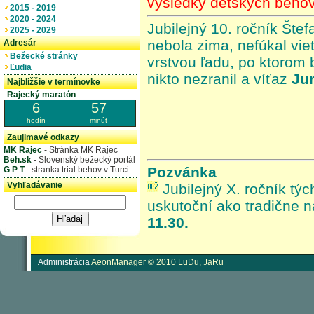
výsledky detských beho
2015 - 2019
2020 - 2024
Jubilejný 10. ročník Šte
2025 - 2029
nebola zima, nefúkal viet
Adresár
Bežecké stránky
vrstvou ľadu, po ktorom 
Ľudia
nikto nezranil a víťaz
Jur
Najbližšie v termínovke
Rajecký maratón
6
57
hodín
minút
Zaujimavé odkazy
MK Rajec
- Stránka MK Rajec
Beh.sk
- Slovenský bežecký portál
Pozvánka
G P T
- stranka trial behov v Turci
Vyhľadávanie
Jubilejný X. ročník tý
uskutoční ako tradične n
11.30.
Administrácia
AeonManager © 2010 LuDu, JaRu