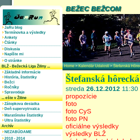
BEŽEC BEŽCOM
JaRu blog
Termínovka a výsledky
Ankety
Články
Diskusia
Napíšte mi
O stránke
Home
>
Kalendár Udalostí
>
Štefanská Hôre
BLŽ - Bežecká Liga Žiliny ...
Základné informácie
Štefanská hôrecká
História, štatistiky
Bežci
Ročníky
streda
26.12.2012
11:30 
Spravodaje
propozície
... ešte v Žiline
foto
Zátopkova desiatka
Deň supervytrvalca
foto CyS
Maratónske štatistiky
foto PN
Ultra štatistiky
oficiálne výsledky
Archív
NEZABÚDAME
výsledky BLŽ
2010 - 2014