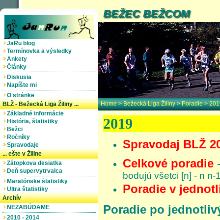
BEŽEC BEŽCOM
JaRu blog
Termínovka a výsledky
Ankety
Články
Diskusia
Napíšte mi
O stránke
Home
>
Bežecká Liga Žiliny
>
Poradie
>
201
BLŽ - Bežecká Liga Žiliny ...
Základné informácie
2019
História, štatistiky
Bežci
Ročníky
Spravodaj BLŽ 2
Spravodaje
... ešte v Žiline
Celkové poradie
Zátopkova desiatka
Deň supervytrvalca
bodujú všetci [n] - n n-
Maratónske štatistiky
Poradie v jednot
Ultra štatistiky
Archív
Poradie po jednotli
NEZABÚDAME
2010 - 2014