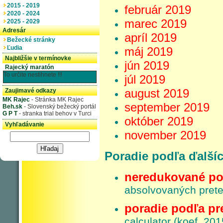
2015 - 2019
február 2019
2020 - 2024
marec 2019
2025 - 2029
Adresár
apríl 2019
Bežecké stránky
Ľudia
máj 2019
Najbližšie v termínovke
jún 2019
Rajecký maratón
To určite nestihnete !!!
júl 2019
august 2019
Zaujimavé odkazy
MK Rajec
- Stránka MK Rajec
september 2019
Beh.sk
- Slovenský bežecký portál
G P T
- stranka trial behov v Turci
október 2019
Vyhľadávanie
november 2019
Poradie podľa ďalších
neredukované po
absolvovaných pret
poradie podľa p
calculator (koef. 201